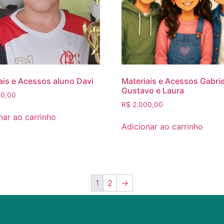
ais e Acessos aluno Davi
Materiais e Acessos Gabrie
Gustavo e Laura
0,00
R$
2.000,00
nar ao carrinho
Adicionar ao carrinho
1
2
→