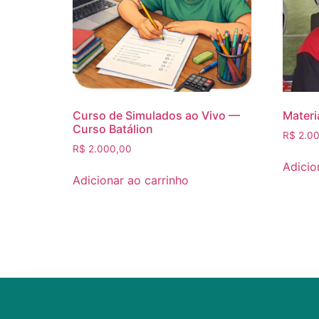
Curso de Simulados ao Vivo —
Materi
Curso Batálion
R$
2.00
R$
2.000,00
Adicio
Adicionar ao carrinho