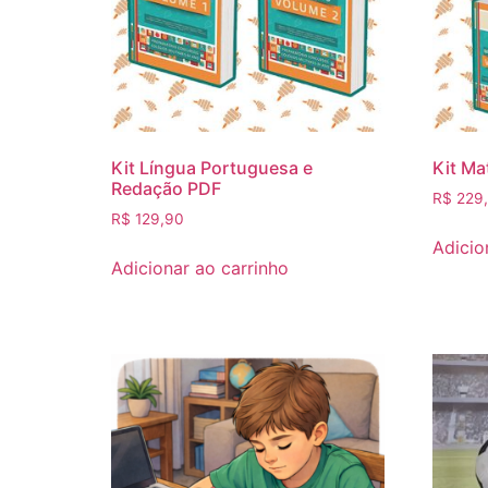
Kit Língua Portuguesa e
Kit Ma
Redação PDF
R$
229
R$
129,90
Adicio
Adicionar ao carrinho