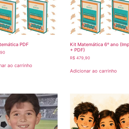
temática PDF
Kit Matemática 6º ano (Im
+ PDF)
,90
R$
479,90
nar ao carrinho
Adicionar ao carrinho