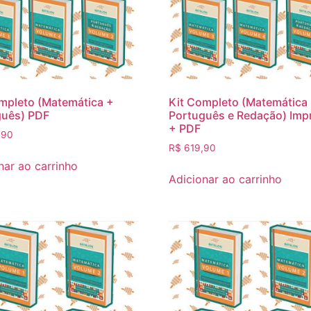
mpleto (Matemática +
Kit Completo (Matemática
guês) PDF
Português e Redação) Imp
+ PDF
,90
R$
619,90
nar ao carrinho
Adicionar ao carrinho