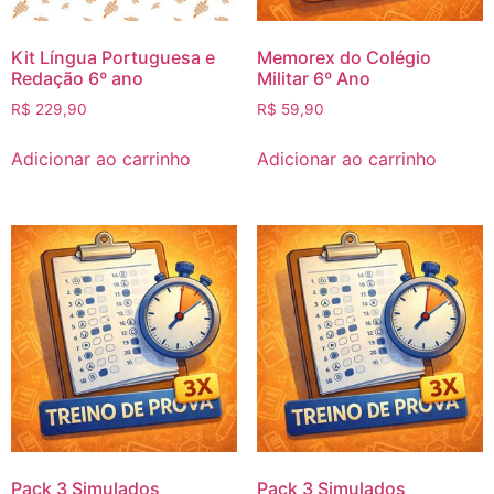
Kit Língua Portuguesa e
Memorex do Colégio
Redação 6º ano
Militar 6º Ano
R$
229,90
R$
59,90
Adicionar ao carrinho
Adicionar ao carrinho
Pack 3 Simulados
Pack 3 Simulados