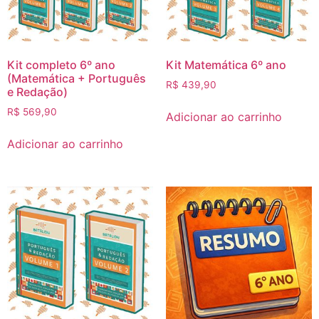
Kit completo 6º ano
Kit Matemática 6º ano
(Matemática + Português
R$
439,90
e Redação)
R$
569,90
Adicionar ao carrinho
Adicionar ao carrinho